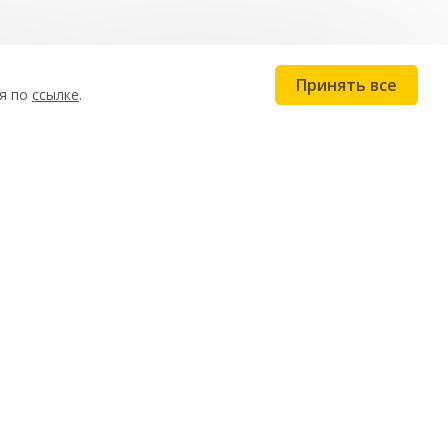
Принять все
ся по
ссылке
.
Контакты
г. Уфа, пр-т Октября, 21
8 (937) 161-64-64
cookiefunru@mail.ru
Забронировать